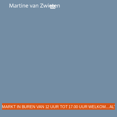
T IN BUREN VAN 12 UUR TOT 17.00 UUR WELKOM... ALTIJD G